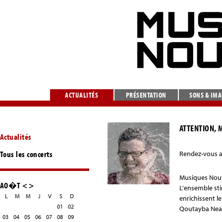
ACTUALITÉS
PRÉSENTATION
SONS & IM
ATTENTION, 
Actualités
Tous les concerts
Rendez-vous a
Musiques Nouve
AO�T
<
>
L'ensemble st
L
M
M
J
V
S
D
enrichissent l
01
02
Qoutayba Neaim
03
04
05
06
07
08
09