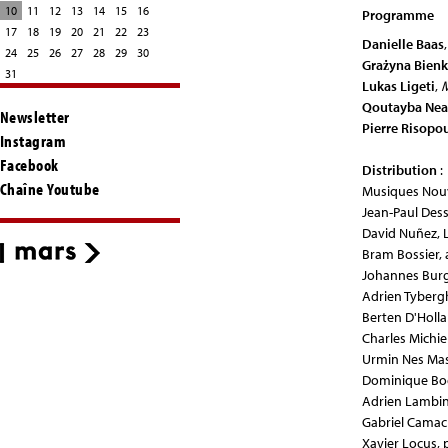
10
11
12
13
14
15
16
Programme
17
18
19
20
21
22
23
Danielle Baas
24
25
26
27
28
29
30
Graż
yna Bien
31
Lukas Ligeti
,
M
Qoutayba Nea
Newsletter
Pierre Risopo
Instagram
Facebook
Distribution
:
Chaîne Youtube
Musiques Nouv
Jean-Paul Dess
David Nuñez, 
Bram Bossier, 
Johannes Burgh
Adrien Tyberg
Berten D'Holla
Charles Michiel
Urmin Nes Mas
Dominique Bod
Adrien Lambi
Gabriel Camac
Xavier Locus, 