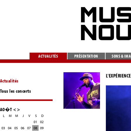
ACTUALITÉS
PRÉSENTATION
SONS & IM
L'EXPÉRIENCE
Actualités
Tous les concerts
AO�T
<
>
L
M
M
J
V
S
D
01
02
03
04
05
06
07
08
09