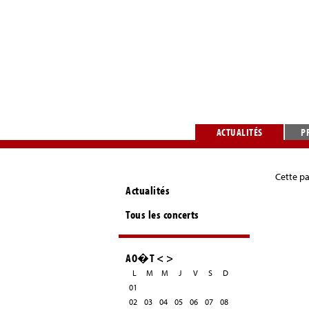
ACTUALITÉS
P
Cette pa
Actualités
Tous les concerts
AO�T
<
>
L
M
M
J
V
S
D
01
02
03
04
05
06
07
08