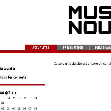
ACTUALITÉS
PRÉSENTATION
SONS & IM
Cette partie du site est encore en cons
Actualités
Tous les concerts
AO�T
<
>
L
M
M
J
V
S
D
01
02
03
04
05
06
07
08