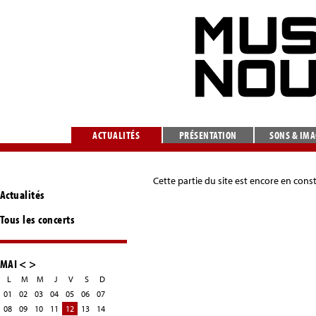
ACTUALITÉS
PRÉSENTATION
SONS & IM
Cette partie du site est encore en cons
Actualités
Tous les concerts
MAI
<
>
L
M
M
J
V
S
D
01
02
03
04
05
06
07
08
09
10
11
12
13
14