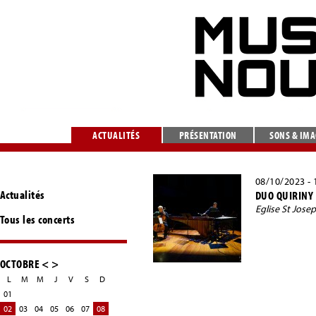
ACTUALITÉS
PRÉSENTATION
SONS & IM
08/10/2023 - 
Actualités
DUO QUIRINY 
Eglise St Jose
Tous les concerts
OCTOBRE
<
>
L
M
M
J
V
S
D
01
02
03
04
05
06
07
08