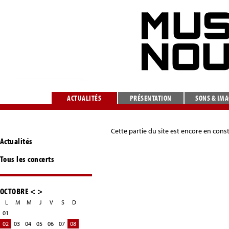
ACTUALITÉS
PRÉSENTATION
SONS & IM
Cette partie du site est encore en cons
Actualités
Tous les concerts
OCTOBRE
<
>
L
M
M
J
V
S
D
01
02
03
04
05
06
07
08