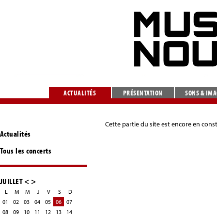
ACTUALITÉS
PRÉSENTATION
SONS & IM
Cette partie du site est encore en cons
Actualités
Tous les concerts
JUILLET
<
>
L
M
M
J
V
S
D
01
02
03
04
05
06
07
08
09
10
11
12
13
14