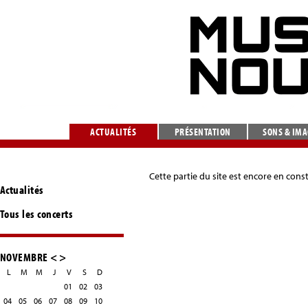
ACTUALITÉS
PRÉSENTATION
SONS & IM
Cette partie du site est encore en cons
Actualités
Tous les concerts
NOVEMBRE
<
>
L
M
M
J
V
S
D
01
02
03
04
05
06
07
08
09
10