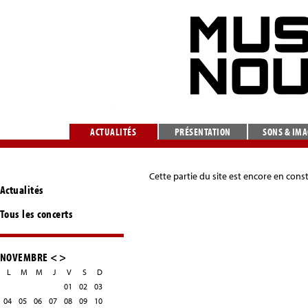
ACTUALITÉS
PRÉSENTATION
SONS & IM
Cette partie du site est encore en cons
Actualités
Tous les concerts
NOVEMBRE
<
>
L
M
M
J
V
S
D
01
02
03
04
05
06
07
08
09
10