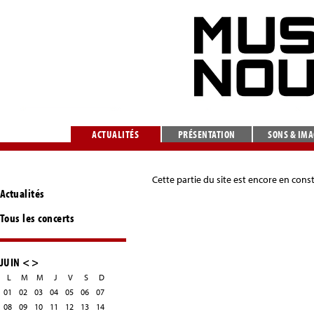
ACTUALITÉS
PRÉSENTATION
SONS & IM
Cette partie du site est encore en cons
Actualités
Tous les concerts
JUIN
<
>
L
M
M
J
V
S
D
01
02
03
04
05
06
07
08
09
10
11
12
13
14