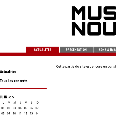
ACTUALITÉS
PRÉSENTATION
SONS & IM
Cette partie du site est encore en cons
Actualités
Tous les concerts
JUIN
<
>
L
M
M
J
V
S
D
01
02
03
04
05
06
07
08
09
10
11
12
13
14