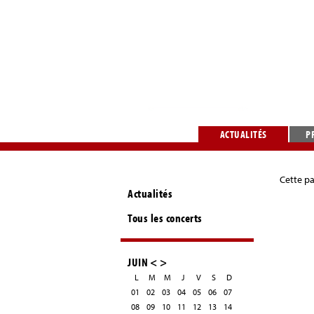
ACTUALITÉS
P
Cette pa
Actualités
Tous les concerts
JUIN
<
>
L
M
M
J
V
S
D
01
02
03
04
05
06
07
08
09
10
11
12
13
14