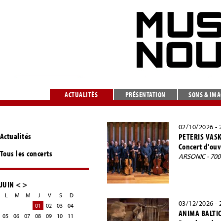
ACTUALITÉS
PRÉSENTATION
SONS & IM
02/10/2026 - 
Actualités
PETERIS VASK
Concert d'ouv
Tous les concerts
ARSONIC - 70
JUIN
<
>
L
M
M
J
V
S
D
03/12/2026 - 
01
02
03
04
ANIMA BALTI
05
06
07
08
09
10
11