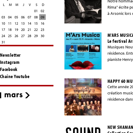
Notre hommage
L
M
M
J
V
S
D
Rima" écrite p
01
02
à Arsonic lors
03
04
05
06
07
08
09
10
11
12
13
14
15
16
17
18
19
20
21
22
23
M'ARS MUSIC
24
25
26
27
28
29
30
Le festival A
31
Musiques Nouve
résidence. Ent
Newsletter
pianiste Henry
Instagram
Facebook
Chaîne Youtube
HAPPY 60 MU
Cette année 20
création music
résidence dans
NEW SHAMANI
Collection So