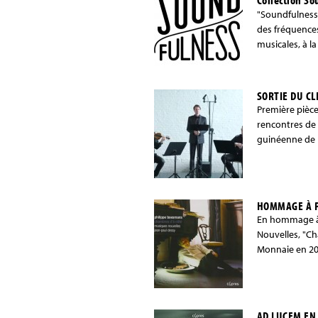
"Soundfulness",
des fréquence
musicales, à l
SORTIE DU C
Première pièce
rencontres de
guinéenne de 
HOMMAGE À 
En hommage à 
Nouvelles, "Ch
Monnaie en 201
AD LUCEM EN