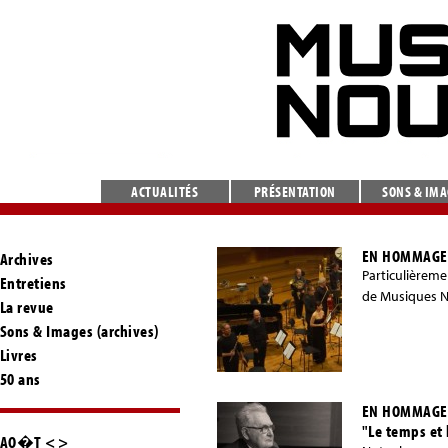
ACTUALITÉS
PRÉSENTATION
SONS & IM
EN HOMMAGE 
Archives
Particulièremen
Entretiens
de Musiques No
La revue
Sons & Images (archives)
Livres
50 ans
EN HOMMAGE 
"Le temps et
AO�T
<
>