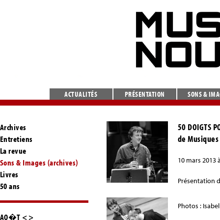
ACTUALITÉS
PRÉSENTATION
SONS & IM
50 DOIGTS PO
Archives
de Musiques 
Entretiens
La revue
10 mars 2013 à
Sons & Images (archives)
Livres
Présentation 
50 ans
Photos : Isabel
AO�T
<
>