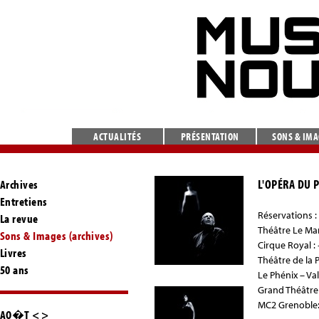
ACTUALITÉS
PRÉSENTATION
SONS & IM
L'OPÉRA DU 
Archives
Entretiens
Réservations :
La revue
Théâtre Le Man
Sons & Images (archives)
Cirque Royal : 
Livres
Théâtre de la P
50 ans
Le Phénix – Va
Grand Théâtre
MC2 Grenoble: 
AO�T
<
>