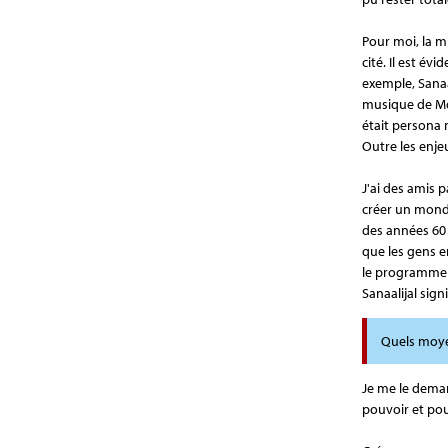
Pour moi, la mu
cité. Il est év
exemple, Sanaal
musique de Mon
était persona n
Outre les enje
J'ai des amis p
créer un monde
des années 60 
que les gens en
le programme 
Sanaalijal sig
Quels moye
Je me le deman
pouvoir et pou