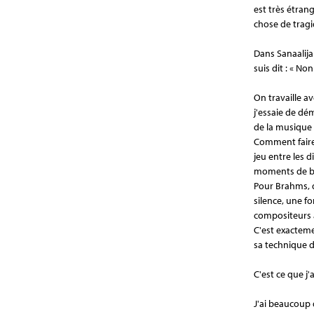
est très étran
chose de tragi
Dans Sanaalija
suis dit : « Non
On travaille a
j'essaie de dé
de la musique 
Comment faire 
jeu entre les d
moments de b
Pour Brahms, d
silence, une f
compositeurs a
C'est exacteme
sa technique d
C'est ce que j'
J'ai beaucoup 