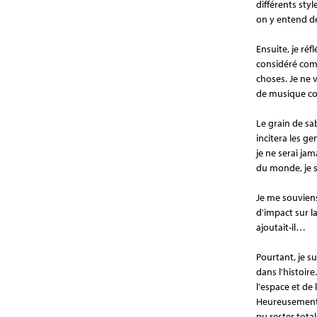
différents sty
on y entend de
Ensuite, je réf
considéré comm
choses. Je ne 
de musique con
Le grain de sa
incitera les g
je ne serai ja
du monde, je s
Je me souviens
d'impact sur l
ajoutait-il…
Pourtant, je s
dans l'histoir
l'espace et de 
Heureusement,
pu rester tot