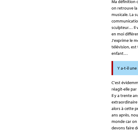
Ma définition 
on retrouve la
musicale. La su
communication,
sculpteur… Il
en moi différe
J'exprime le mo
télévision, est
enfant…
Y a-t-il un
C'est évidemme
réagit-elle par
Il y a trente a
extraordinaire 
alors à cette 
ans après, no
monde car on n
devons faire d