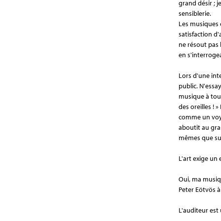
grand désir ; j
sensiblerie.
Les musiques q
satisfaction d
ne résout pas l
en s'interroge
Lors d'une int
public. N'essay
musique à tout
des oreilles ! »
comme un voyag
aboutit au gra
mêmes que sur
L'art exige un 
Oui, ma musiqu
Peter Eötvös à 
L'auditeur est 