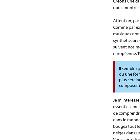
Créons une car
nous montre q
Attention, pas
Comme par exem
musiques non o
synthétiseurs 
suivent nos mo
européenne. To
Il semble q
ou une form
plus serein
composer 
Je m'intéresse 
essentiellemen
de comprendre
dans le monde 
bougez tout le
neiges dans un
Vous aurez tou