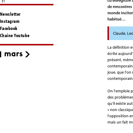
cd enregistré 
31
de rencontres 
monde incitent
Newsletter
habitué…
Instagram
Facebook
Claude, Le
Chaîne Youtube
La définition 
écrite aujour
présent, même
contemporains
joue, que l'on
contemporain 
On l'emploie p
des problèmes 
qu'il existe a
« non classiqu
l'opposition e
mais un fait mu