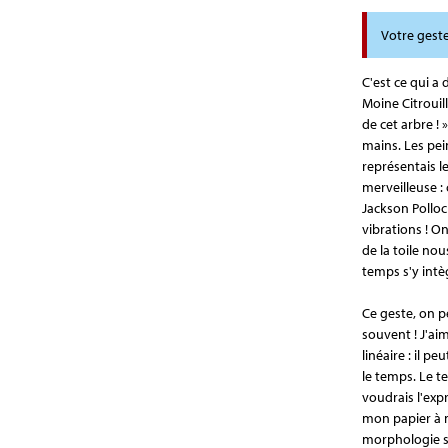
Votre geste
C'est ce qui a
Moine Citrouil
de cet arbre ! 
mains. Les pei
représentais l
merveilleuse : 
Jackson Polloc
vibrations ! On
de la toile no
temps s'y intè
Ce geste, on p
souvent ! J'ai
linéaire : il p
le temps. Le t
voudrais l'exp
mon papier à m
morphologie so