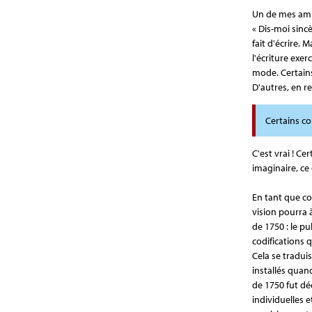
Un de mes ami
« Dis-moi sincè
fait d'écrire. 
l'écriture exer
mode. Certains
D'autres, en r
Certains co
C'est vrai ! C
imaginaire, ce
En tant que co
vision pourra 
de 1750 : le p
codifications 
Cela se traduis
installés quand
de 1750 fut dé
individuelles e