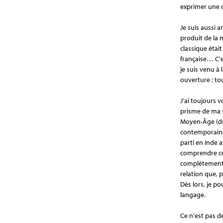
exprimer une ré
Je suis aussi
produit de la 
classique était
française… C'e
je suis venu à
ouverture : to
J'ai toujours v
prisme de ma s
Moyen-Âge (du
contemporaine 
parti en Inde 
comprendre ces
complètement, 
relation que, 
Dès lors, je p
langage.
Ce n'est pas de