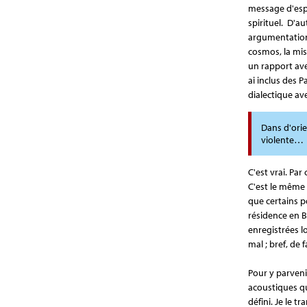
message d'espo
spirituel. D'au
argumentation,
cosmos, la mis
un rapport ave
ai inclus des P
dialectique av
Dans d'orie
violente…
C'est vrai. Par
C'est le même 
que certains 
résidence en Be
enregistrées lo
mal ; bref, de 
Pour y parveni
acoustiques q
défini. Je le 