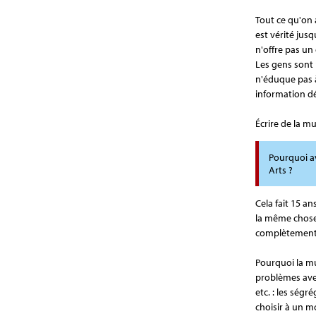
Tout ce qu'on 
est vérité jus
n'offre pas un
Les gens sont p
n'éduque pas à
information dé
Écrire de la mu
Pourquoi av
Arts ?
Cela fait 15 an
la même chose
complètement
Pourquoi la mu
problèmes avec
etc. : les ségr
choisir à un 