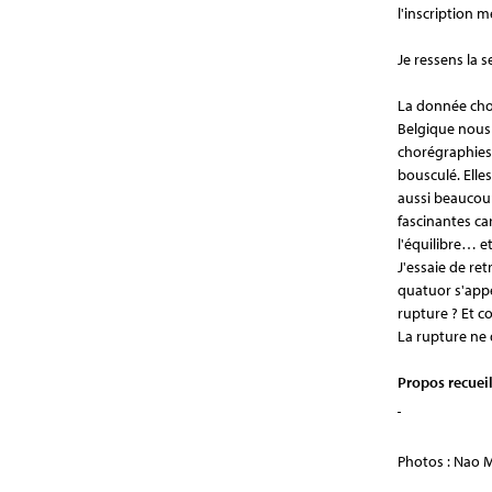
l'inscription 
Je ressens la
La donnée cho
Belgique nous 
chorégraphies
bousculé. Elle
aussi beaucou
fascinantes car
l'équilibre… e
J'essaie de re
quatuor s'appe
rupture ? Et 
La rupture ne 
Propos recueil
Photos : Nao 