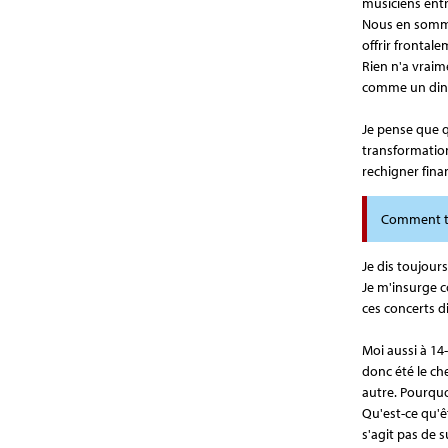
musiciens entra
Nous en sommes
offrir frontale
Rien n'a vrai
comme un din
Je pense que 
transformation
rechigner fina
Comment tr
Je dis toujour
Je m'insurge c
ces concerts d
Moi aussi à 14
donc été le ch
autre. Pourqu
Qu'est-ce qu'êt
s'agit pas de s