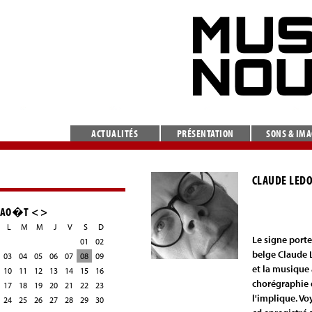
ACTUALITÉS
PRÉSENTATION
SONS & IM
CLAUDE LEDO
AO�T
<
>
L
M
M
J
V
S
D
Le signe porte
01
02
belge Claude L
03
04
05
06
07
08
09
et la musique
10
11
12
13
14
15
16
chorégraphie d
17
18
19
20
21
22
23
l'implique. Vo
24
25
26
27
28
29
30