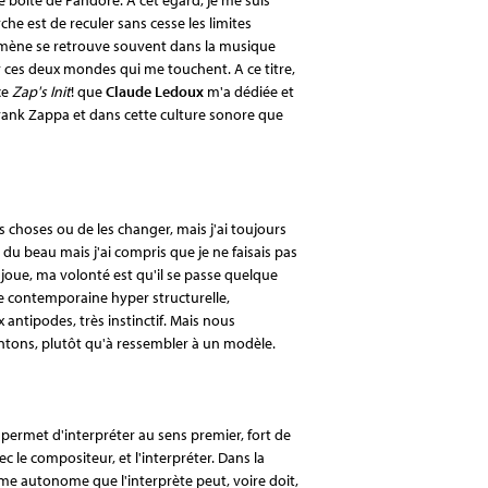
he est de reculer sans cesse les limites
omène se retrouve souvent dans la musique
ces deux mondes qui me touchent. A ce titre,
ce
Zap's Init
! que
Claude Ledoux
m'a dédiée et
Frank Zappa et dans cette culture sonore que
es choses ou de les changer, mais j'ai toujours
 du beau mais j'ai compris que je ne faisais pas
joue, ma volonté est qu'il se passe quelque
e contemporaine hyper structurelle,
antipodes, très instinctif. Mais nous
ntons, plutôt qu'à ressembler à un modèle.
rmet d'interpréter au sens premier, fort de
 le compositeur, et l'interpréter. Dans la
e autonome que l'interprète peut, voire doit,