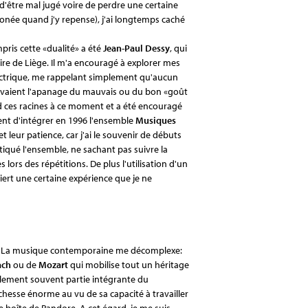
d'être mal jugé voire de perdre une certaine
ronée quand j'y repense), j'ai longtemps caché
pris cette «dualité» a été
Jean-Paul Dessy
, qui
e de Liège. Il m'a encouragé à explorer mes
électrique, me rappelant simplement qu'aucun
n'avaient l'apanage du mauvais ou du bon «goût
nd ces racines à ce moment et a été encouragé
ent d'intégrer en 1996 l'ensemble
Musiques
et leur patience, car j'ai le souvenir de débuts
iqué l'ensemble, ne sachant pas suivre la
 lors des répétitions. De plus l'utilisation d'un
iert une certaine expérience que je ne
son. La musique contemporaine me décomplexe:
ach
ou de
Mozart
qui mobilise tout un héritage
galement souvent partie intégrante du
ichesse énorme au vu de sa capacité à travailler
e boîte de Pandore. A cet égard, je me suis