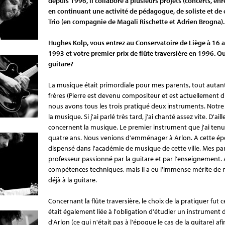
depuis 1996, il collabore à plusieurs projets (concerts, en
en continuant une activité de pédagogue, de soliste et d
Trio (en compagnie de Magali Rischette et Adrien Brogna).
Hughes Kolp, vous entrez au Conservatoire de Liège à 16 a
1993 et votre premier prix de flûte traversière en 1996. Qu
guitare?
La musique était primordiale pour mes parents, tout autant
frères (Pierre est devenu compositeur et est actuellement dir
nous avons tous les trois pratiqué deux instruments. Notre
la musique. Si j'ai parlé très tard, j'ai chanté assez vite. D'a
concernent la musique. Le premier instrument que j'ai tenu e
quatre ans. Nous venions d'emménager à Arlon. A cette époq
dispensé dans l'académie de musique de cette ville. Mes p
professeur passionné par la guitare et par l'enseignement. 
compétences techniques, mais il a eu l'immense mérite de nour
déjà à la guitare.
Concernant la flûte traversière, le choix de la pratiquer fut 
était également liée à l'obligation d'étudier un instrument
d'Arlon (ce qui n'était pas à l'époque le cas de la guitare) af