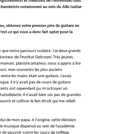
registrements et créations de l'ensemble) tout
e chambriste notamment au sein du Alki Guitar
ns, obtenez votre premier prix de guitare en
'est-ce qui vous a donc fait opter pour la
 que notre parcours scolaire. J'ai deux grands
ecteur de l'institut Dalcroze). Très jeunes,
 maman, pianiste amateur, nous a appris à lire
illeurs, mes souvenirs les plus anciens
ntre les mains était une guitare. J'avais
ue, il n'y avait pas de cours de guitare
arents ont cependant pu m'octroyer un
Autodidacte, il n'avait bien sûr pas de grandes
rir et cultiver le lien étroit qui me reliait
celui de mon papa. A l'origine, cette décision
 de musique dispensé au sein de l'académie
in de pouvoir suivre les cours de solfège.