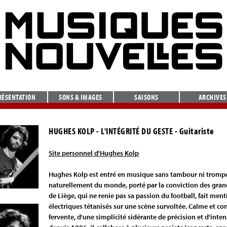
RÉSENTATION
SONS & IMAGES
SAISONS
ARCHIVES
HUGHES KOLP - L'INTÉGRITÉ DU GESTE
- Guitariste
Site personnel d'Hughes Kolp
Hughes Kolp est entré en musique sans tambour ni trompe
naturellement du monde, porté par la conviction des gra
de Liège, qui ne renie pas sa passion du football, fait ment
électriques tétanisés sur une scène survoltée. Calme et con
fervente, d'une simplicité sidérante de précision et d'inte