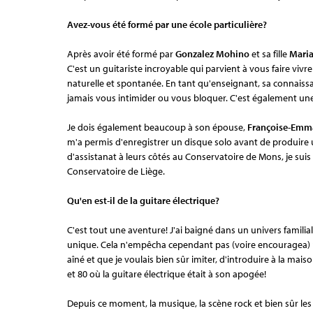
Avez-vous été formé par une école particulière?
Après avoir été formé par
Gonzalez Mohino
et sa fille
Mari
C'est un guitariste incroyable qui parvient à vous faire vi
naturelle et spontanée. En tant qu'enseignant, sa connaiss
jamais vous intimider ou vous bloquer. C'est également une
Je dois également beaucoup à son épouse,
Françoise-Emm
m'a permis d'enregistrer un disque solo avant de produire u
d'assistanat à leurs côtés au Conservatoire de Mons, je su
Conservatoire de Liège.
Qu'en est-il de la guitare électrique?
C'est tout une aventure! J'ai baigné dans un univers familial
unique. Cela n'empêcha cependant pas (voire encouragea)
aîné et que je voulais bien sûr imiter, d'introduire à la ma
et 80 où la guitare électrique était à son apogée!
Depuis ce moment, la musique, la scène rock et bien sûr les 