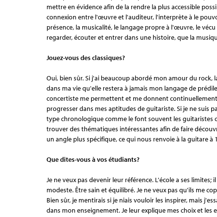
mettre en évidence afin de la rendre la plus accessible possi
connexion entre l'œuvre et l'auditeur, l'interprète à le pouvoi
présence, la musicalité, le langage propre à l'œuvre, le vécu 
regarder, écouter et entrer dans une histoire, que la musiqu
Jouez-vous des classiques?
Oui, bien sûr. Si j'ai beaucoup abordé mon amour du rock, l
dans ma vie qu'elle restera à jamais mon langage de prédil
concertiste me permettent et me donnent continuellement la
progresser dans mes aptitudes de guitariste. Si je ne suis 
type chronologique comme le font souvent les guitaristes c
trouver des thématiques intéressantes afin de faire découv
un angle plus spécifique, ce qui nous renvoie à la guitare à 1
Que dites-vous à vos étudiants?
Je ne veux pas devenir leur référence. L'école a ses limites; 
modeste. Être sain et équilibré. Je ne veux pas qu'ils me copi
Bien sûr, je mentirais si je niais vouloir les inspirer, mais j'e
dans mon enseignement. Je leur explique mes choix et les e