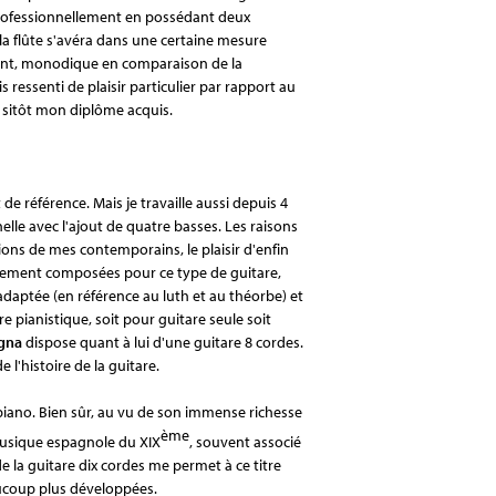
professionnellement en possédant deux
 la flûte s'avéra dans une certaine mesure
ent, monodique en comparaison de la
s ressenti de plaisir particulier par rapport au
er sitôt mon diplôme acquis.
de référence. Mais je travaille aussi depuis 4
elle avec l'ajout de quatre basses. Les raisons
ions de mes contemporains, le plaisir d'enfin
uement composées pour ce type de guitare,
daptée (en référence au luth et au théorbe) et
re pianistique, soit pour guitare seule soit
ogna
dispose quant à lui d'une guitare 8 cordes.
 l'histoire de la guitare.
 piano. Bien sûr, au vu de son immense richesse
ème
musique espagnole du XIX
, souvent associé
de la guitare dix cordes me permet à ce titre
aucoup plus développées.