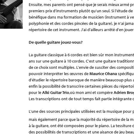
Ensuite, mes parents ont pensé que je serais mieux armé 
premiers prix d'instruments plutôt qu'un seul. Si l'étude de
bénéfique dans ma formation de musicien (instrument à v
polyphonie et des cordes pincées de la guitare), je n'ai jamai
répertoire de cet instrument. J'ai d'ailleurs arrêté d'en jou
De quelle guitare jouez-vous?
La guitare classique à 6 cordes est bien sûr mon instrument 
ans sur une guitare à 10 cordes. C'est une guitare traditionn
de ce choix sont multiples. L'envie de susciter des composit
pouvoir interpréter les œuvres de
Maurice Ohana
spécifiq
d'étudier le répertoire baroque de manière beaucoup plus a
enfin la possibilité de transcrire certaines pièces du répertoi
pour le
Alki Guitar Trio
,où mon ami et compère
Adrien Br
Les transcriptions ont de tout temps fait partie intégrante de
L'une des sources principales utilisées est la musique pour
mais également parce que la majorité du répertoire de la 
à la guitare, ont été composées pour le piano. La tessiture 
des possibilités de transcriptions et une aisance de jeu be