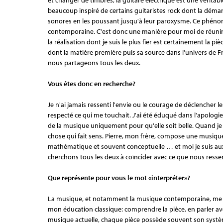
beaucoup inspiré de certains guitaristes rock dont la démarc
sonores en les poussant jusqu'à leur paroxysme. Ce phén
contemporaine. C'est donc une manière pour moi de réunir 
la réalisation dont je suis le plus fier est certainement la piè
dont la matière première puis sa source dans l'univers de 
nous partageons tous les deux.
Vous êtes donc en recherche?
Je n'ai jamais ressenti l'envie ou le courage de déclencher l
respecté ce qui me touchait. J'ai été éduqué dans l'apologie
de la musique uniquement pour qu'elle soit belle. Quand je 
chose qui fait sens. Pierre, mon frère, compose une musiqu
mathématique et souvent conceptuelle … et moi je suis aux 
cherchons tous les deux à coïncider avec ce que nous resse
Que représente pour vous le mot «interpréter»?
La musique, et notamment la musique contemporaine, me pe
mon éducation classique: comprendre la pièce, en parler avec
musique actuelle, chaque pièce possède souvent son systèm