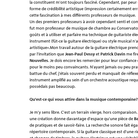
la constituent m'ont toujours fasciné. Cependant, par peur 
forme de crédibilité artistique (impression certainement er
cette fascination à mes différents professeurs de musique.
Un des premiers professeurs à avoir cependant senti et com
fut mon professeur de musique de chambre au Conservatoir
goûts et à utiliser et parfaire ma technique de guitariste 
instrument (fût-ce la guitare électrique) ou style musical 
artistique».Mon travail autour de la guitare électrique pre
par l'invitation que
Jean-Paul Dessy
et
Patrick Davin
me fir
Nouvelles
. Je dois encore les remercier pour leur confiance 
pour le moins peu convaincants. N'ayant jamais ou peu prat
battue du chef, j'étais souvent perdu et manquait de réflexes
instrument amplifié au sein d'un orchestre acoustique requ
possédais pas beaucoup.
Qu'est-ce qui vous attire dans la musique contemporaine?
Je m'y sens libre. C'est un terrain vierge, hors comparai
une création donne davantage d'espace qu'une pièce de
B
de pratiques et de savoir-faire. La recherche sonore fait é
répertoire contemporain. Si la guitare classique est d'une r
et changer de timbres, la guitare électrique est une véritabl