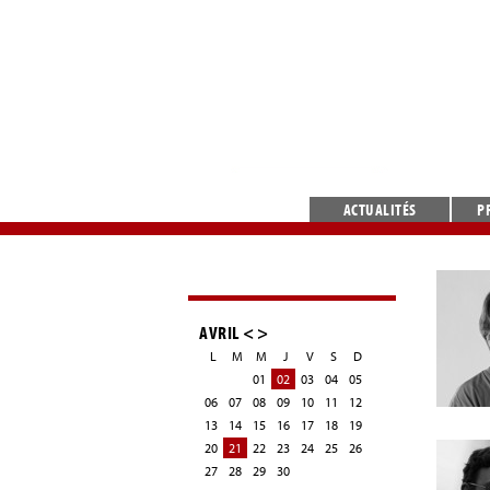
ACTUALITÉS
P
AVRIL
<
>
L
M
M
J
V
S
D
01
02
03
04
05
06
07
08
09
10
11
12
13
14
15
16
17
18
19
20
21
22
23
24
25
26
27
28
29
30