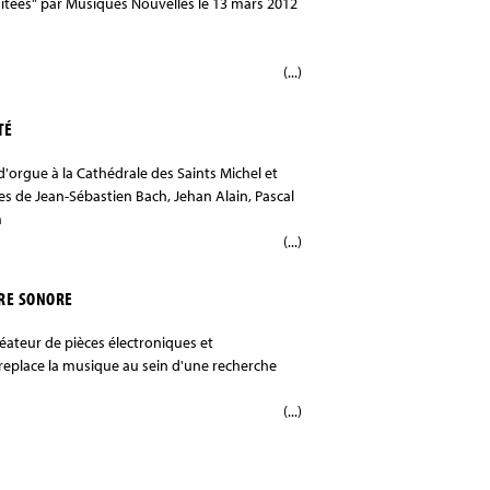
luitées" par Musiques Nouvelles le 13 mars 2012
(...)
TÉ
d'orgue à la Cathédrale des Saints Michel et
es de Jean-Sébastien Bach, Jehan Alain, Pascal
m
(...)
ÈRE SONORE
éateur de pièces électroniques et
replace la musique au sein d'une recherche
(...)