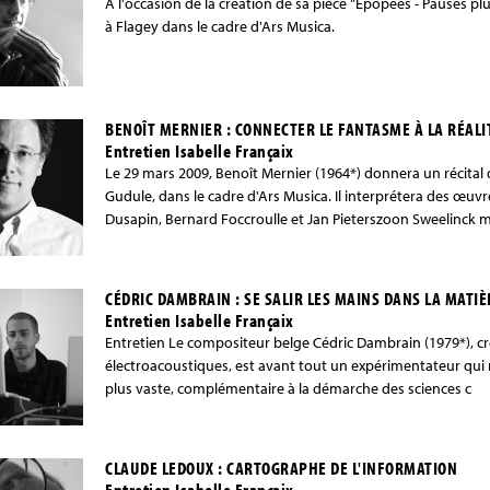
A l'occasion de la création de sa pièce "Epopées - Pauses p
à Flagey dans le cadre d'Ars Musica.
BENOÎT MERNIER : CONNECTER LE FANTASME À LA RÉALI
Entretien Isabelle Françaix
Le 29 mars 2009, Benoît Mernier (1964*) donnera un récital 
Gudule, dans le cadre d'Ars Musica. Il interprétera des œuvr
Dusapin, Bernard Foccroulle et Jan Pieterszoon Sweelinck 
CÉDRIC DAMBRAIN : SE SALIR LES MAINS DANS LA MATI
Entretien Isabelle Françaix
Entretien Le compositeur belge Cédric Dambrain (1979*), cr
électroacoustiques, est avant tout un expérimentateur qui 
plus vaste, complémentaire à la démarche des sciences c
CLAUDE LEDOUX : CARTOGRAPHE DE L'INFORMATION
Entretien Isabelle Françaix