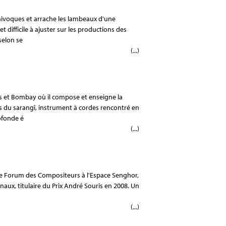
univoques et arrache les lambeaux d'une
difficile à ajuster sur les productions des
selon se
(...)
s et Bombay où il compose et enseigne la
s du sarangî, instrument à cordes rencontré en
ofonde é
(...)
 le Forum des Compositeurs à l'Espace Senghor,
naux, titulaire du Prix André Souris en 2008. Un
(...)