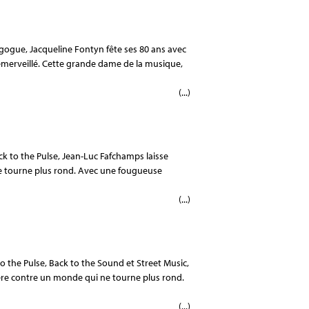
ogue, Jacqueline Fontyn fête ses 80 ans avec
t émerveillé. Cette grande dame de la musique,
(...)
ack to the Pulse, Jean-Luc Fafchamps laisse
ne tourne plus rond. Avec une fougueuse
(...)
s
 to the Pulse, Back to the Sound et Street Music,
lère contre un monde qui ne tourne plus rond.
(...)