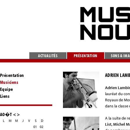
ACTUALITÉS
PRÉSENTATION
SONS & IM
ADRIEN LAM
Présentation
Musiciens
Adrien Lambi
Equipe
lauréat du con
Liens
Royaux de Mon
dans la classe 
AO�T
<
>
A la suite de 
L
M
M
J
V
S
D
List, Michel M
01
02