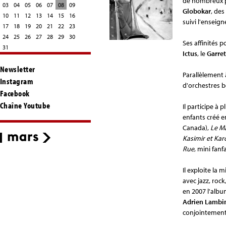
de nombreux p
03
04
05
06
07
08
09
Globokar
, de
10
11
12
13
14
15
16
suivi l'ensei
17
18
19
20
21
22
23
24
25
26
27
28
29
30
Ses affinités 
31
Ictus
, le
Garret
Newsletter
Parallèlement
Instagram
d'orchestres b
Facebook
Chaîne Youtube
Il participe à
enfants créé e
Canada),
Le M
Kasimir et Kar
Rue
, mini fanf
Il exploite la 
avec jazz, roc
en 2007 l'alb
Adrien Lambi
conjointement 