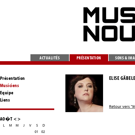
ACTUALITÉS
PRÉSENTATION
SONS & IM
ELISE GÄBEL
Présentation
Musiciens
Equipe
Liens
Retour vers "M
AO�T
<
>
L
M
M
J
V
S
D
01
02