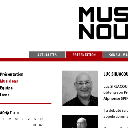
ACTUALITÉS
PRÉSENTATION
SONS & IM
LUC SIRJACQ
Présentation
Musiciens
Luc SIRJACQ
Equipe
obtenu son Pre
Liens
Alphonse SP
Il a débuté sa 
AO�T
<
>
appelé comme s
L
M
M
J
V
S
D
01
02