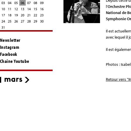
Depuis cette d
03
04
05
06
07
08
09
l'
Orchestre Ph
10
11
12
13
14
15
16
National de B
17
18
19
20
21
22
23
Symphonie Or
24
25
26
27
28
29
30
31
Il est actuell
avec lequel il
Newsletter
Instagram
Il est égaleme
Facebook
Chaîne Youtube
Photos : Isabel
Retour vers "M