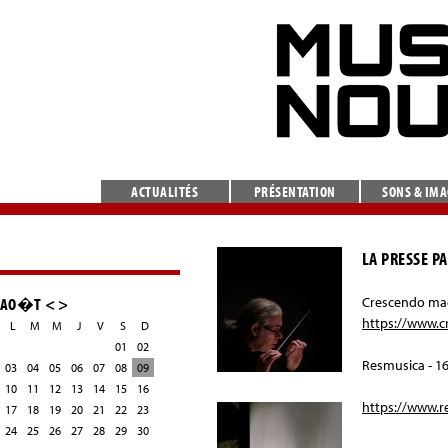
ACTUALITÉS
PRÉSENTATION
SONS & IM
LA PRESSE P
AO�T
<
>
Crescendo mag
https://www.c
L
M
M
J
V
S
D
01
02
Resmusica - 1
03
04
05
06
07
08
09
10
11
12
13
14
15
16
https://www.r
17
18
19
20
21
22
23
24
25
26
27
28
29
30