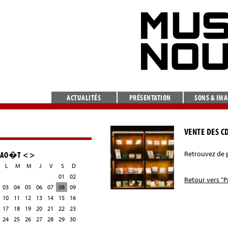
ACTUALITÉS
PRÉSENTATION
SONS & IM
VENTE DES CD
AO�T
<
>
Retrouvez de p
L
M
M
J
V
S
D
01
02
Retour vers "P
03
04
05
06
07
08
09
10
11
12
13
14
15
16
17
18
19
20
21
22
23
24
25
26
27
28
29
30