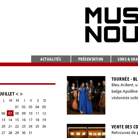
ACTUALITÉS
PRÉSENTATION
SONS & IM
TOURNÉE - BL
Bleu Ardent, u
belge Apolline
JUILLET
<
>
violoniste sol
L
M
M
J
V
S
D
01
02
03
04
05
06
07
08
09
10
11
12
13
14
15
16
17
18
19
VENTE DES CD
20
21
22
23
24
25
26
Retrouvez de p
27
28
29
30
31