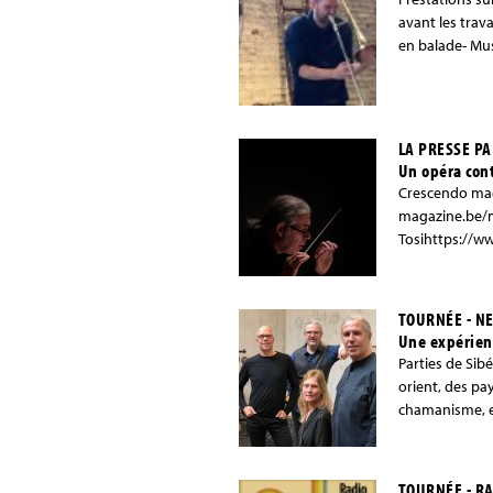
avant les trav
en balade- Musé
LA PRESSE P
Un opéra con
Crescendo mag
magazine.be/m
Tosihttps://w
TOURNÉE - NE
Une expérienc
Parties de Sib
orient, des pa
chamanisme, el
TOURNÉE - R