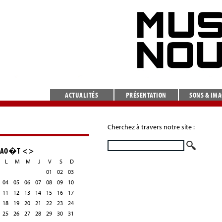
ACTUALITÉS
PRÉSENTATION
SONS & IM
Cherchez à travers notre site :
AO�T
<
>
L
M
M
J
V
S
D
01
02
03
04
05
06
07
08
09
10
11
12
13
14
15
16
17
18
19
20
21
22
23
24
25
26
27
28
29
30
31