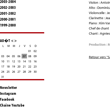
2003-2004
Violon : Anto
2002-2003
Alto : Domini
2001-2002
Violoncelle : 
Clarinette : Je
2000-2001
Piano : Kim V
1999-2000
Chef de chant 
Chant : Agnies
AO�T
<
>
Production : M
L
M
M
J
V
S
D
01
02
03
04
05
06
07
08
09
Retour vers "S
10
11
12
13
14
15
16
17
18
19
20
21
22
23
24
25
26
27
28
29
30
31
Newsletter
Instagram
Facebook
Chaîne Youtube