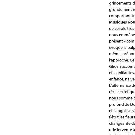
grincements d'
grondement int
comportant tren
Musiques Nou
de spirale trè
nous emmène
présent » comm
évoque la palpi
même, prépondé
l'approche. Ce
Ghosh
accompl
et signifiante
enfance, naïve
L'alternance du
récit secret qu
nous somme pro
profond de
Do
et l'angoisse 
flétrit les fleu
changeante d
ode fervente à 