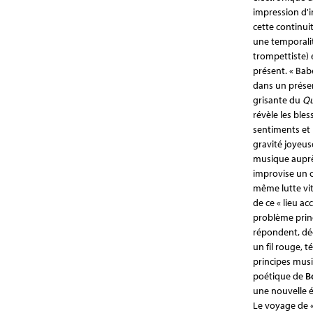
impression d'i
cette continui
une temporalit
trompettiste)
présent. « Babe
dans un présen
grisante du
Qu
révèle les ble
sentiments et l
gravité joyeus
musique aupr
improvise un c
même lutte vita
de ce « lieu ac
problème princ
répondent, dé
un fil rouge, 
principes mus
poétique de
B
une nouvelle 
Le voyage de «