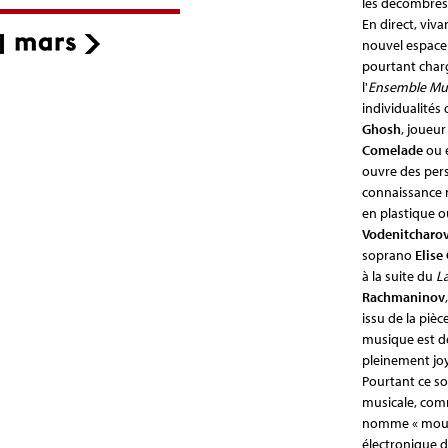
les décombres 
En direct, viv
nouvel espace 
pourtant charg
l'
Ensemble Mus
individualités
Ghosh
, joueur
Comelade
ou 
ouvre des per
connaissance 
en plastique o
Vodenitcharo
soprano
Elise
à la suite du
L
Rachmaninov
issu de la pièc
musique est dé
pleinement jo
Pourtant ce s
musicale, comm
nomme « mous
électronique 