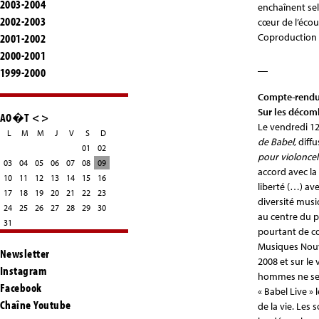
2003-2004
enchaînent sel
2002-2003
cœur de l’écou
2001-2002
Coproduction 
2000-2001
__
1999-2000
Compte-rendu 
Sur les décom
AO�T
<
>
Le vendredi 12
L
M
M
J
V
S
D
de Babel
, dif
01
02
pour violoncel
03
04
05
06
07
08
09
accord avec la
10
11
12
13
14
15
16
liberté (…) av
17
18
19
20
21
22
23
diversité musi
24
25
26
27
28
29
30
au centre du p
31
pourtant de co
Musiques Nouv
Newsletter
2008 et sur le 
Instagram
hommes ne se c
Facebook
« Babel Live »
Chaîne Youtube
de la vie. Les