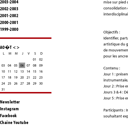
2003-2004
mise sur pied
2002-2003
consolidation 
interdisciplinai
2001-2002
2000-2001
1999-2000
Objectifs
:
Identifier, pa
artistique du 
AO�T
<
>
de mouvement (
L
M
M
J
V
S
D
pour les ancr
01
02
03
04
05
06
07
08
09
Contenu
:
10
11
12
13
14
15
16
Jour 1 : prése
17
18
19
20
21
22
23
instrumentale
24
25
26
27
28
29
30
Jour 2 : Prise 
31
Jours 3 & 4 : 
Jour 5 : Prise
Newsletter
Instagram
Participants
: 
Facebook
souhaitant exp
Chaîne Youtube