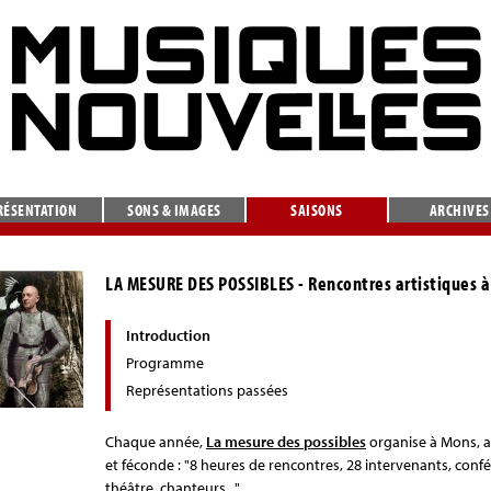
RÉSENTATION
SONS & IMAGES
SAISONS
ARCHIVES
LA MESURE DES POSSIBLES
- Rencontres artistiques 
Introduction
Programme
Représentations passées
Chaque année,
La mesure des possibles
organise à Mons, a
et féconde : "8 heures de rencontres, 28 intervenants, conf
théâtre, chanteurs..."