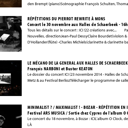
den Brempt (piano)Scénographie François Schuiten, Thoma
RÉPÉTITIONS DU PIERROT REWRITE À MONS
Concert le 30 novembre aux Halles de Schaerbeek - 16
Tous les détails sur le concert : ICI !22 créations avec...
Nouvelles, directionJean-Paul DessyClaire Bourdet(violon & a
D'Hollander(flûte) -Charles Michiels(clarinette & clarinette
LE MÉCANO DE LA GENERAL AUX HALLES DE SCHAERBEEK 
François NARBONI et Buster KEATON
Le dossier du concert ICI (23 novembre 2014 - Halles de Sch
Metz & au Festival BerliozTélécharger le programme de salle
MINIMALIST ? / MAXIMALIST ! - BOZAR - RÉPÉTITION EN
Festival ARS MUSICA / Sortie chez Cypres de l'album O 
Le concert du 18 novembre, à Bozar : ICIL'album O Clock, de 
LÀ