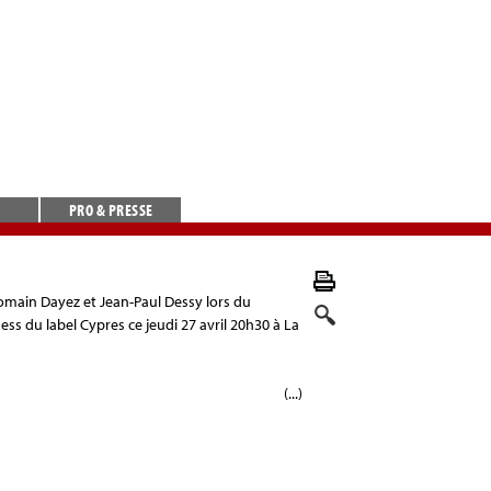
PRO & PRESSE
omain Dayez et Jean-Paul Dessy lors du
ess du label Cypres ce jeudi 27 avril 20h30 à La
(...)