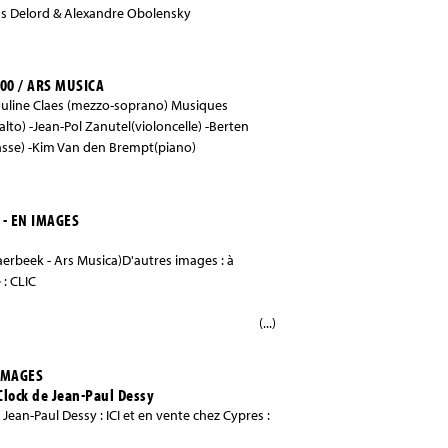
s Delord & Alexandre Obolensky
h00 / ARS MUSICA
 Pauline Claes (mezzo-soprano) Musiques
lto) -Jean-Pol Zanutel(violoncelle) -Berten
 basse) -Kim Van den Brempt(piano)
- EN IMAGES
aerbeek - Ars Musica)D'autres images : à
 : CLIC
(...)
 IMAGES
Clock de Jean-Paul Dessy
Jean-Paul Dessy : ICI et en vente chez Cypres :