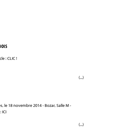
BOIS
e : CLIC !
(...)
, le 18 novembre 2014 - Bozar, Salle M -
: ICI
(...)