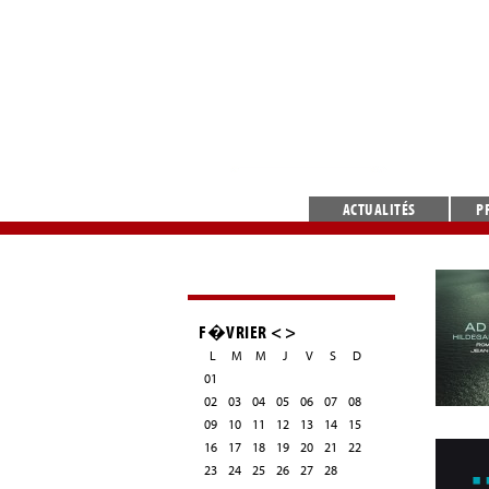
ACTUALITÉS
P
F�VRIER
<
>
L
M
M
J
V
S
D
01
02
03
04
05
06
07
08
09
10
11
12
13
14
15
16
17
18
19
20
21
22
23
24
25
26
27
28