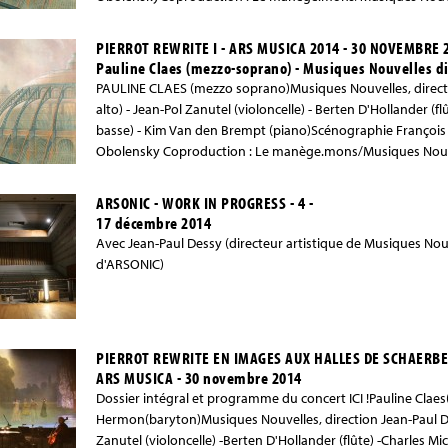
MusicaCoprésentation : Bozar
PIERROT REWRITE I - ARS MUSICA 2014 - 30 NOVEMBRE 
Pauline Claes (mezzo-soprano) - Musiques Nouvelles di
PAULINE CLAES (mezzo soprano)Musiques Nouvelles, directi
alto) - Jean-Pol Zanutel (violoncelle) - Berten D'Hollander (flû
basse) - Kim Van den Brempt (piano)Scénographie François
Obolensky Coproduction : Le manège.mons/Musiques Nouvel
MusicaCoprésentation : Bozar
ARSONIC - WORK IN PROGRESS - 4 -
17 décembre 2014
Avec Jean-Paul Dessy (directeur artistique de Musiques Nouv
d'ARSONIC)
PIERROT REWRITE EN IMAGES AUX HALLES DE SCHAERB
ARS MUSICA - 30 novembre 2014
Dossier intégral et programme du concert ICI !Pauline Clae
Hermon(baryton)Musiques Nouvelles, direction Jean-Paul Des
Zanutel (violoncelle) -Berten D'Hollander (flûte) -Charles Mic