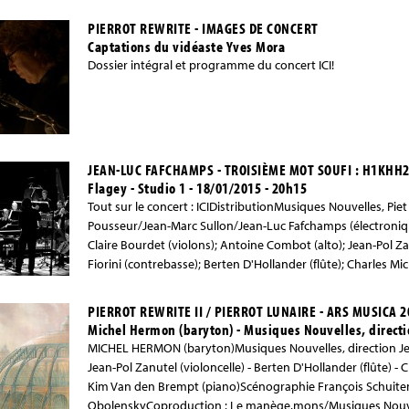
PIERROT REWRITE - IMAGES DE CONCERT
Captations du vidéaste Yves Mora
Dossier intégral et programme du concert ICI!
JEAN-LUC FAFCHAMPS - TROISIÈME MOT SOUFI : H1KHH
Flagey - Studio 1 - 18/01/2015 - 20h15
Tout sur le concert : ICIDistributionMusiques Nouvelles, Piet
Pousseur/Jean-Marc Sullon/Jean-Luc Fafchamps (électroniq
Claire Bourdet (violons); Antoine Combot (alto); Jean-Pol Za
Fiorini (contrebasse); Berten D'Hollander (flûte); Charles Mic
basse); Simon Diricq (saxophone); Jean-Louis Ollé (basson); A
Quiriny (percussions); Jarek Frankowski (son)
PIERROT REWRITE II / PIERROT LUNAIRE - ARS MUSICA 
Michel Hermon (baryton) - Musiques Nouvelles, directi
MICHEL HERMON (baryton)Musiques Nouvelles, direction Jean
Jean-Pol Zanutel (violoncelle) - Berten D'Hollander (flûte) - C
Kim Van den Brempt (piano)Scénographie François Schuite
ObolenskyCoproduction : Le manège.mons/Musiques Nouvell