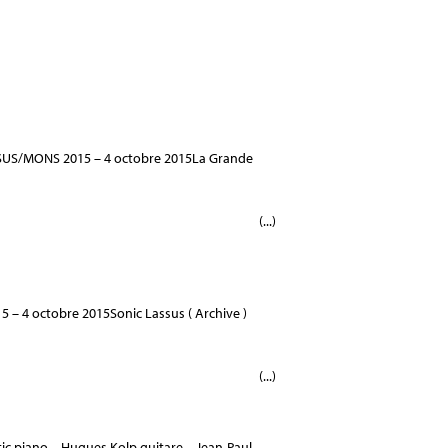
US/MONS 2015 – 4 octobre 2015La Grande
(...)
4 octobre 2015Sonic Lassus ( Archive )
(...)
tic piano – Hugues Kolp guitare – Jean-Paul