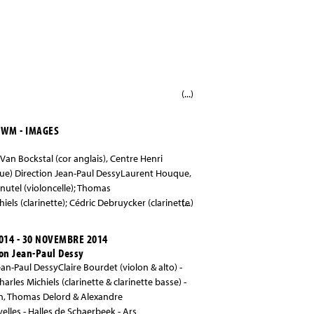
(...)
2WM - IMAGES
 Van Bockstal (cor anglais), Centre Henri
ue) Direction Jean-Paul DessyLaurent Houque,
nutel (violoncelle); Thomas
hiels (clarinette); Cédric Debruycker (clarinette
(...)
ndré Ristic(piano); Alice Pêtre (harpe); Pierre
2014 - 30 NOVEMBRE 2014
on Jean-Paul Dessy
-Paul DessyClaire Bourdet (violon & alto) -
harles Michiels (clarinette & clarinette basse) -
n, Thomas Delord & Alexandre
es - Halles de Schaerbeek - Ars