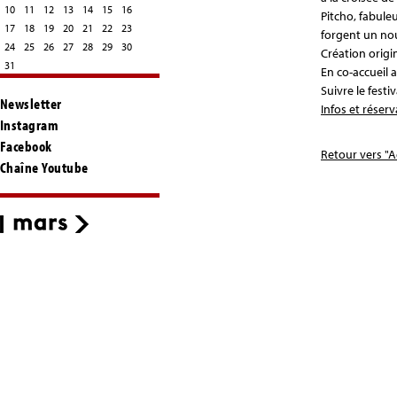
10
11
12
13
14
15
16
Pitcho, fabule
17
18
19
20
21
22
23
forgent un nou
24
25
26
27
28
29
30
Création origi
31
En co-accueil 
Suivre le festi
Newsletter
Infos et réser
Instagram
Facebook
Retour vers "A
Chaîne Youtube