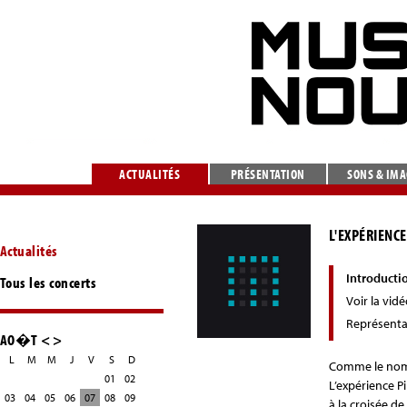
ACTUALITÉS
PRÉSENTATION
SONS & IM
L'EXPÉRIENCE
Actualités
Introducti
Tous les concerts
Voir la vid
Représenta
AO�T
<
>
L
M
M
J
V
S
D
Comme le nomb
01
02
L’expérience P
03
04
05
06
07
08
09
à la croisée d