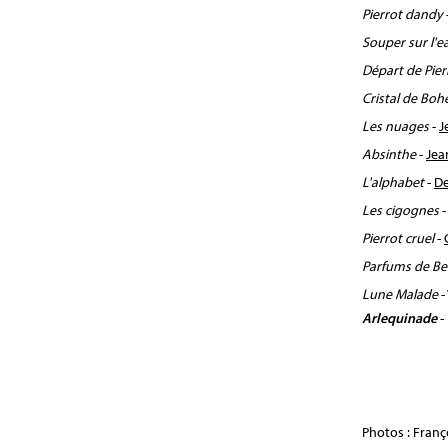
Pierrot dandy
Souper sur l'e
Départ de Pier
Cristal de Bo
Les nuages
-
J
Absinthe
-
Jea
L'alphabet
-
De
Les cigognes
Pierrot cruel
-
Parfums de B
Lune Malade
-
Arlequinade
-
Photos : Franç