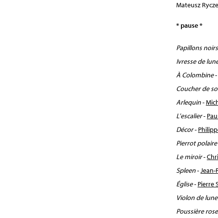
Mateusz Ryczek
* pause *
Papillons noirs
Ivresse de lun
À Colombine
Coucher de sol
Arlequin
-
Mich
L'escalier
-
Pau
Décor
-
Philipp
Pierrot polaire
Le miroir
-
Chr
Spleen
-
Jean-
Église
-
Pierre 
Violon de lun
Poussière rose