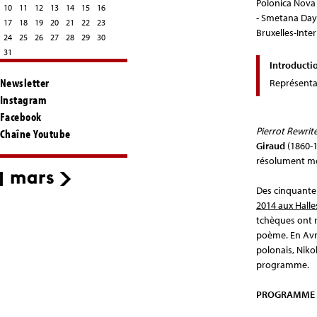
Polonica Nova 
10
11
12
13
14
15
16
- Smetana Days
17
18
19
20
21
22
23
Bruxelles-Inte
24
25
26
27
28
29
30
31
Introducti
Newsletter
Représenta
Instagram
Facebook
Pierrot Rewrit
Chaîne Youtube
Giraud
(1860-1
résolument m
Des cinquante
2014 aux Hall
tchèques ont re
poème. En Avr
polonais, Niko
programme.
PROGRAMME