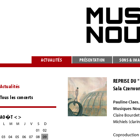
ACTUALITÉS
PRÉSENTATION
SONS & IM
REPRISE DU 
Actualités
Sala Czerwon
Tous les concerts
Pauline Claes
Musiques Nou
Claire Bourdet 
AO�T
<
>
Michiels (clar
L
M
M
J
V
S
D
01
02
Coproduction 
03
04
05
06
07
08
09