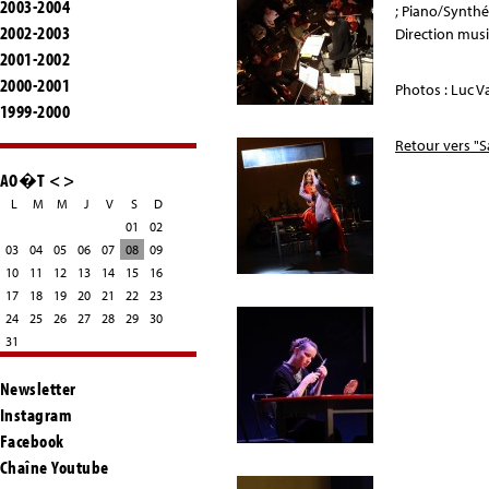
2003-2004
; Piano/Synthé
2002-2003
Direction musi
2001-2002
2000-2001
Photos : Luc V
1999-2000
Retour vers "S
AO�T
<
>
L
M
M
J
V
S
D
01
02
03
04
05
06
07
08
09
10
11
12
13
14
15
16
17
18
19
20
21
22
23
24
25
26
27
28
29
30
31
Newsletter
Instagram
Facebook
Chaîne Youtube