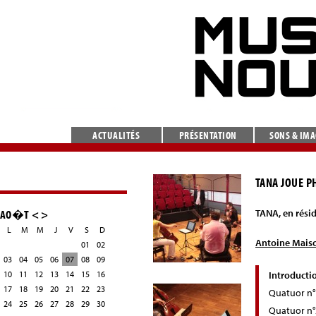
ACTUALITÉS
PRÉSENTATION
SONS & IM
TANA JOUE P
AO�T
<
>
TANA, en rési
L
M
M
J
V
S
D
Antoine Mais
01
02
03
04
05
06
07
08
09
10
11
12
13
14
15
16
Introducti
17
18
19
20
21
22
23
Quatuor n°1
24
25
26
27
28
29
30
Quatuor n°